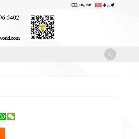
st
inkedIn
WhatsApp
WeChat