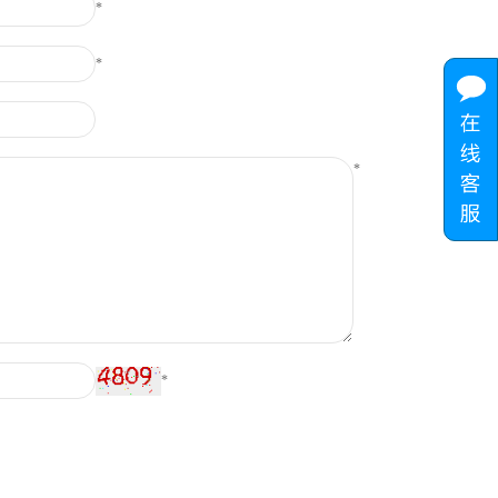
*
*
*
*